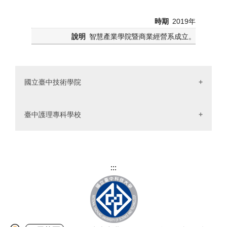
2019年
智慧產業學院暨商業經營系成立。
國立臺中技術學院
簡介
臺中護理專科學校
國立臺中技術學院於民國88年(1999)改制技術學院，
簡介
現有五大學制：日間部、進修部、空中學院、進修學院、
附設高商，多軌並進培養各領域的產學技術人才。日間部
國立臺中護理專科學校立校精神秉承護理鼻祖──南
:::
包括研究所、四技、二技、五專，合併規劃為五大學群：
丁格爾創設護理專業之基本理念，以培養廿一世紀專業之
商業學群、管理學群、設計學群、資訊學群、語文學群，
健康照顧人才為宗旨。於民國八十六年六月完成徵收位於
並已成立七個研究所。進修部包括四技、二技、二專；附
臺中市南屯區嶺東路旁約八公頃第二校區土地，在前臺灣
設高商包括商業經營科、國際貿易科、資料處理科三科。
省政府教育廳與教育部之擘畫推動下，於民國八十九年八