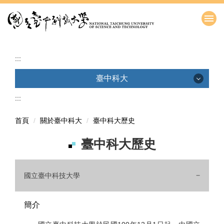
跳
到
主
要
內
:::
容
區
臺中科大
:::
本校簡介影片
臺中科大歷史
首頁
關於臺中科大
臺中科大歷史
臺中科大LOGO
臺中科大歷史
校歌
國立臺中科技大學
地圖與交通資訊
簡介
校友服務網