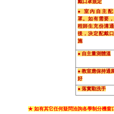
戴口罩規定
● 室內自主
罩。如有需要
程師生充份溝
後，決定配戴
施
● 自主量測體溫
● 教室應保持通
好
● 落實勤洗手
★ 如有其它任何疑問洽詢各學制分機窗