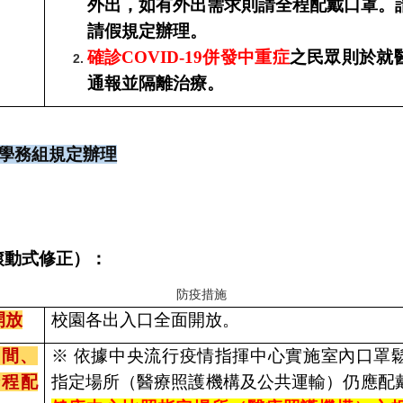
外出，如有外出需求則請全程配戴口罩。
請假規定辦理。
確診COVID-19併發中重症
之民眾則於就
通報並隔離治療。
制學務組規定辦理
滾動式修正）：
防疫措施
開放
校園各出入口全面開放。
空間、
※ 依據中央流行疫情指揮中心實施室內口罩
全程配
指定場所（醫療照護機構及公共運輸）仍應配