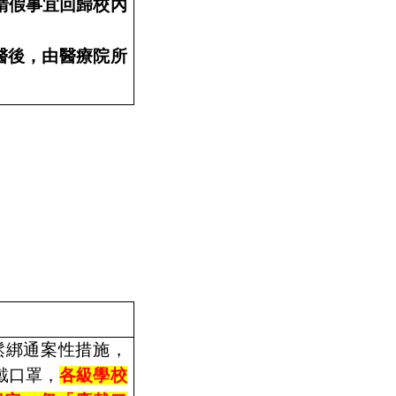
請假事宜回歸校內
醫後，由醫療院所
鬆綁通案性措施，
戴口罩，
各級學校