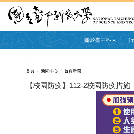
跳
到
主
要
內
容
關於臺中科大
行
區
:::
首頁
新聞中心
首頁新聞
【校園防疫】112-2校園防疫措施