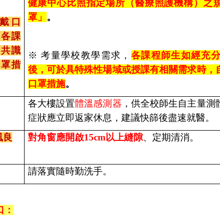
健康中心比照指定場所（醫療照護機構）之
罩」
。
配戴口
，各課
通共識
※ 考量學校教學需求，
各課程師生如經充
口罩措
後，可於具特殊性場域或授課有相關需求時，
口罩措施
。
各大樓設置
體溫感測器
，供全校師生自主量測
症狀應立即返家休息，建議快篩後盡速就醫。
風良
對角窗應開啟15cm以上縫隙
、定期清消。
請落實隨時勤洗手。
口：